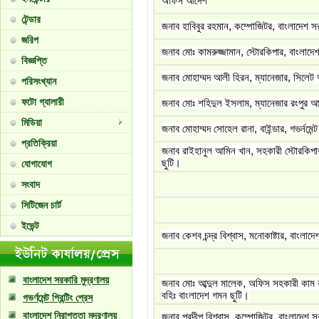
অফিস আদেশ
টেন্ডার
জনাব হাবিবুর রহমান, কম্পোজিটর, বাংলাদেশ স
জরিপ
জনাব মোঃ কামরুজ্জামান, স্টোরকিপার, বাংলাদে
বিজ্ঞপ্তি
জনাব মোহাম্মদ আলী হিরন, ম্যানেজার, সিলেট
পরিসংখ্যান
ফটো গ্যালারী
জনাব মোঃ শহিদুল ইসলাম, ম্যানেজার রংপুর 
মিডিয়া
জনাব মোহাম্মদ সোহেল রানা, বাইন্ডার, গভর্নমেন্
প্রতিক্রিয়া
জনাব রাইহানুল আমিন খান, সহকারী স্টোরকিপার
ছুটি।
যোগাযোগ
সংবাদ
সিটিজেন চার্ট
ইভেন্ট
জনাব কেশব চন্দ্র বিশ্বাস, মনোকাষ্টার, বাংলা
বাংলাদেশ সরকারি মুদ্রণালয়
জনাব মোঃ আব্দুল মালেক, অফিস সহকারী কাম কম
বহিঃ বাংলাদেশ গমন ছুটি।
গভর্ণমেন্ট প্রিন্টিং প্রেস
বাংলাদেশ নিরাপত্তা মুদ্রণালয়
জনাব প্রদীপ বিশ্বাস, কম্পোজিটর, বাংলাদেশ স