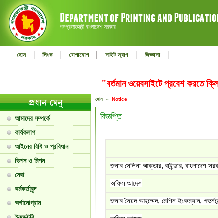
গনপ্রজাতন্ত্রী বাংলাদেশ সরকার
|
|
|
|
|
হোম
লিংক
যোগাযোগ
সাইট ম্যাপ
জিজ্ঞাসা
"বর্তমান ওয়েবসাইটে প্রবেশ করতে ক
হোম »
Notice
বিজ্ঞপ্তি
আমাদের সম্পর্কে
কার্যকলাপ
আইনের বিধি ও প্রবিধান
ভিশন ও মিশন
জনাব সেলিনা আক্তার, বাইন্ডার, বাংলাদেশ সরক
সেবা
অফিস আদেশ
কর্মকর্তাবৃন্দ
জনাব সৈয়দ আহম্মেদ, মেশিন ইংকম্যান, গভর্নমেন
অর্গানোগ্রাম
ইনভেন্টরি