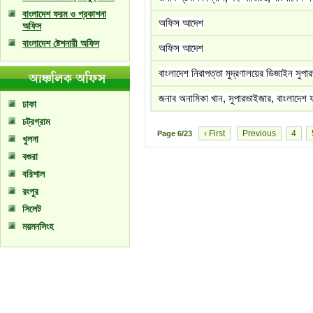
বাংলাদেশ ফরম ও প্রকাশনা
অফিস আদেশ
অফিস
বাংলাদেশ ষ্টেশনারী অফিস
অফিস আদেশ
বাংলাদেশ নিরাপত্তা মুদ্রণালয়ের ডিজাইন সুপা
জনাব অনামিকা খান, সুপারভাইজার, বাংলাদেশ
ঢাকা
চট্রগ্রাম
‹ First
Previous
4
Page
6/23
খুলনা
বগুরা
বরিশাল
রংপুর
সিলেট
ময়মনসিংহ