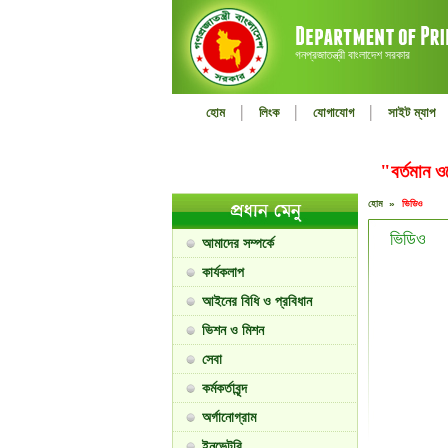
গনপ্রজাতন্ত্রী বাংলাদেশ সরকার
|
|
|
হোম
লিংক
যোগাযোগ
সাইট ম্যাপ
"বর্তমান 
হোম »
ভিডিও
ভিডিও
আমাদের সম্পর্কে
কার্যকলাপ
আইনের বিধি ও প্রবিধান
ভিশন ও মিশন
সেবা
কর্মকর্তাবৃন্দ
অর্গানোগ্রাম
ইনভেন্টরি