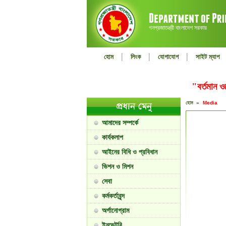
গনপ্রজাতন্ত্রী বাংলাদেশ সরকার
|
|
|
হোম
লিংক
যোগাযোগ
সাইট ম্যাপ
"বর্তমান 
হোম »
Media
আমাদের সম্পর্কে
কার্যকলাপ
আইনের বিধি ও প্রবিধান
ভিশন ও মিশন
সেবা
কর্মকর্তাবৃন্দ
অর্গানোগ্রাম
ইনভেন্টরি