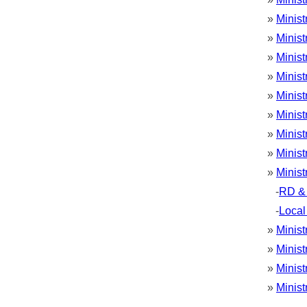
»
Minist
»
Minist
»
Minis
»
Minist
»
Minist
»
Ministr
»
Minist
»
Minist
»
Minis
-
RD & 
-
Local
»
Minist
»
Minist
»
Minist
»
Minist