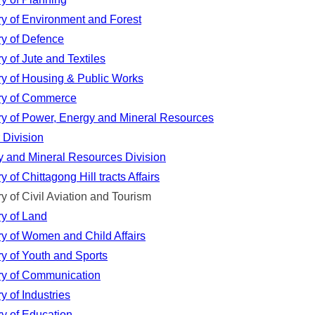
ry of Environment and Forest
ry of Defence
ry of Jute and Textiles
ry of Housing & Public Works
try of Commerce
ry of Power, Energy and Mineral Resources
 Division
 and Mineral Resources Division
ry of Chittagong Hill tracts Affairs
y of Civil Aviation and Tourism
ry of Land
ry of Women and Child Affairs
ry of Youth and Sports
try of Communication
ry of Industries
ry of Education