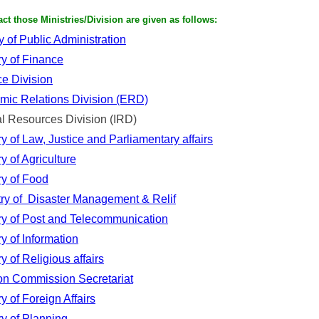
act those Ministries/Division are given as follows:
y of Public Administration
ry of Finance
e Division
mic Relations Division (ERD)
 Resources Division (IRD)
ry of Law, Justice and Parliamentary affairs
ry of Agriculture
ry of Food
try of Disaster Management & Relif
ry of Post and Telecommunication
ry of Information
ry of Religious affairs
on Commission Secretariat
ry of Foreign Affairs
ry of Planning