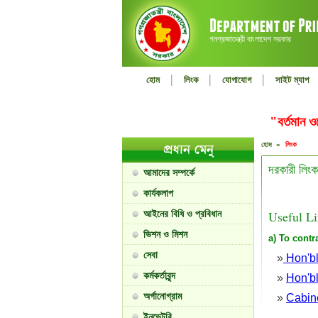
গনপ্রজাতন্ত্রী বাংলাদেশ সরকার
|
|
|
হোম
লিংক
যোগাযোগ
সাইট ম্যাপ
"বর্তমান 
হোম »
লিংক
দরকারী লিংক
আমাদের সম্পর্কে
কার্যকলাপ
আইনের বিধি ও প্রবিধান
Useful L
ভিশন ও মিশন
a) To contr
সেবা
»
Hon'bl
কর্মকর্তাবৃন্দ
»
Hon'b
অর্গানোগ্রাম
»
Cabine
ইনভেন্টরি