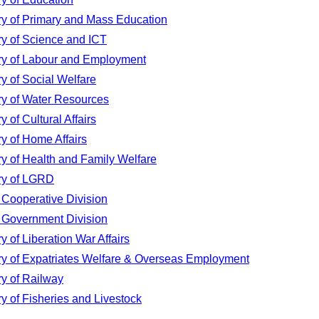
ry of Primary and Mass Education
ry of Science and ICT
try of Labour and Employment
ry of Social Welfare
ry of Water Resources
y of Cultural Affairs
ry of Home Affairs
ry of Health and Family Welfare
try of LGRD
Cooperative Division
 Government Division
ry of Liberation War Affairs
ry of Expatriates Welfare & Overseas Employment
ry of Railway
ry of Fisheries and Livestock