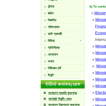
টেন্ডার
b) To contr
»
Ministr
জরিপ
»
Minist
বিজ্ঞপ্তি
Financ
পরিসংখ্যান
Econo
ফটো গ্যালারী
Internal
মিডিয়া
»
Minist
প্রতিক্রিয়া
»
Minist
যোগাযোগ
»
Minist
সংবাদ
»
Minis
সিটিজেন চার্ট
»
Minist
ইভেন্ট
»
Minist
»
Minist
»
Electi
বাংলাদেশ সরকারি মুদ্রণালয়
গভর্ণমেন্ট প্রিন্টিং প্রেস
»
Minist
বাংলাদেশ নিরাপত্তা মুদ্রণালয়
»
Minist