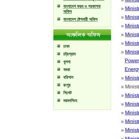
বাংলাদেশ ফরম ও প্রকাশনা
»
Minist
অফিস
»
Minist
বাংলাদেশ ষ্টেশনারী অফিস
»
Minist
»
Minist
»
Minis
ঢাকা
»
Minist
চট্রগ্রাম
Power
খুলনা
Energy
বগুরা
বরিশাল
»
Minist
রংপুর
» Ministr
সিলেট
»
Minist
ময়মনসিংহ
»
Minist
»
Minist
»
Minis
»
Minist
»
Minist