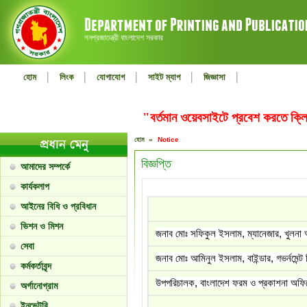
গনপ্রজাতন্ত্রী বাংলাদেশ সরকার
|
|
|
|
|
হোম
লিংক
যোগাযোগ
সাইট ম্যাপ
জিজ্ঞাসা
"বর্তমান ওয়েবসাইটে প্রবেশ করতে ক
হোম »
Notice
বিজ্ঞপ্তি
আমাদের সম্পর্কে
কার্যকলাপ
আইনের বিধি ও প্রবিধান
ভিশন ও মিশন
জনাব মোঃ সফিকুল ইসলাম, ম্যানেজার, খুলন
সেবা
জনাব মোঃ আমিনুল ইসলাম, বাইন্ডার, গভর্নমেন্ট 
কর্মকর্তাবৃন্দ
উপপরিচালক, বাংলাদেশ ফরম ও প্রকাশনা অফ
অর্গানোগ্রাম
ইনভেন্টরি