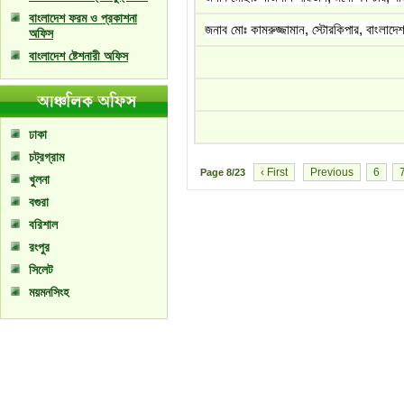
বাংলাদেশ ফরম ও প্রকাশনা
জনাব মোঃ কামরুজ্জামান, স্টোরকিপার, বাংলাদে
অফিস
বাংলাদেশ ষ্টেশনারী অফিস
ঢাকা
চট্রগ্রাম
‹ First
Previous
6
Page
8/23
খুলনা
বগুরা
বরিশাল
রংপুর
সিলেট
ময়মনসিংহ