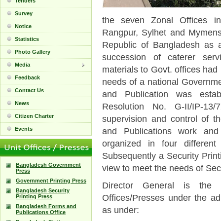
Tenders
Survey
the seven Zonal Offices in
Notice
Rangpur, Sylhet and Mymensi
Statistics
Republic of Bangladesh as a
Photo Gallery
succession of caterer serv
Media
materials to Govt. offices had
Feedback
needs of a national Governmen
Contact Us
and Publication was estab
News
Resolution No. G-II/IP-13
Citizen Charter
supervision and control of t
Events
and Publications work and 
organized in four different
Subsequently a Security Print
Bangladesh Government
view to meet the needs of Sec
Press
Government Printing Press
Director General is the
Bangladesh Security
Offices/Presses under the adm
Printing Press
Bangladesh Forms and
as under:
Publications Office