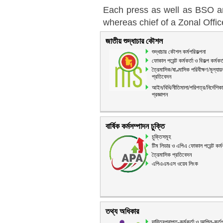
Each press as well as BSO a
whereas chief of a Zonal Offic
জাতীয় শুদ্ধাচার কৌশল
শুদ্ধাচার কৌশল কর্মপরিকল্পনা
ফোকাল পয়েন্ট কর্মকর্তা ও বিকল্প কর্মকর্
ত্রৈমাসিক/ষাণ্মাসিক পরিবীক্ষণ/মূল্যায়
প্রতিবেদন
আইন/বিধি/নীতিমালা/পরিপত্র/নির্দেশিকা
প্রজ্ঞাপন
বার্ষিক কর্মসম্পাদন চুক্তি
চুক্তিসমূহ
টিম লিডার ও এপিএ ফোকাল পয়েন্ট কর্মক
ত্রৈমাসিক প্রতিবেদন
এপিএএমএস ওয়েব লিংক
তথ্য অধিকার
দায়িত্বপ্রাপ্ত-কর্মকর্তা ও আপিল-কর্তৃপ