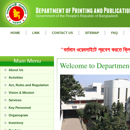
Government of the People's Republic of Bangladesh
|
|
|
|
|
HOME
LINK
CONTACT US
SITEMAP
FAQ
"বর্তমান ওয়েবসাইটে প্রবেশ করতে ক
Welcome to Department 
About Us
Activities
Act, Rules and Regulation
Vision & Mission
Services
Key Personnel
Organogram
Inventory