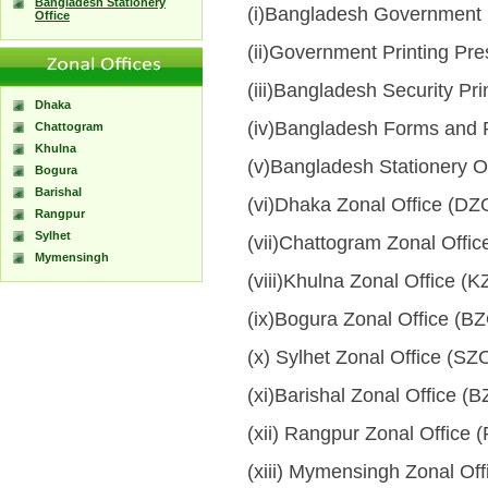
Bangladesh Stationery
(i)Bangladesh Government P
Office
(ii)Government Printing Pre
(iii)Bangladesh Security Pri
Dhaka
(iv)Bangladesh Forms and Pu
Chattogram
Khulna
(v)Bangladesh Stationery Of
Bogura
Barishal
(vi)Dhaka Zonal Office (DZ
Rangpur
Sylhet
(vii)Chattogram Zonal Offic
Mymensingh
(viii)Khulna Zonal Office (K
(ix)Bogura Zonal Office (B
(x) Sylhet Zonal Office (SZ
(xi)Barishal Zonal Office (B
(xii) Rangpur Zonal Office 
(xiii) Mymensingh Zonal Off