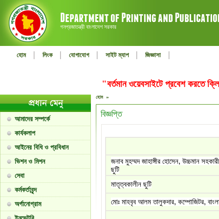
গনপ্রজাতন্ত্রী বাংলাদেশ সরকার
|
|
|
|
|
হোম
লিংক
যোগাযোগ
সাইট ম্যাপ
জিজ্ঞাসা
"বর্তমান ওয়েবসাইটে প্রবেশ করতে ক
হোম »
বিজ্ঞপ্তি
আমাদের সম্পর্কে
কার্যকলাপ
আইনের বিধি ও প্রবিধান
জনাব মুহম্মদ জাহাঙ্গীর হোসেন, উচ্চমান সহকা
ভিশন ও মিশন
ছুটি
সেবা
মাতৃত্বকালীন ছুটি
কর্মকর্তাবৃন্দ
মোঃ মাহবৃব আলম তালুকদার, কম্পোজিটর, বাংলা
অর্গানোগ্রাম
ইনভেন্টরি