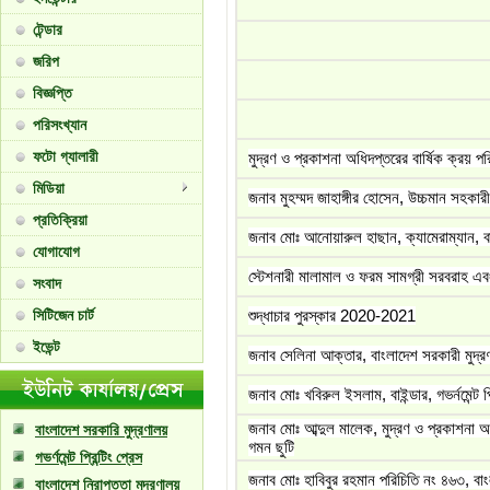
টেন্ডার
জরিপ
বিজ্ঞপ্তি
পরিসংখ্যান
ফটো গ্যালারী
মুদ্রণ ও প্রকাশনা অধিদপ্তরের বার্ষিক ক্রয় 
মিডিয়া
জনাব মুহম্মদ জাহাঙ্গীর হোসেন, উচ্চমান সহকা
প্রতিক্রিয়া
জনাব মোঃ আনোয়ারুল হাছান, ক্যামেরাম্যান, বা
যোগাযোগ
স্টেশনারী মালামাল ও ফরম সামগ্রী সরবরাহ এবং ব
সংবাদ
সিটিজেন চার্ট
শুদ্ধাচার পুরস্কার 2020-2021
ইভেন্ট
জনাব সেলিনা আক্তার, বাংলাদেশ সরকারী মুদ্র
জনাব মোঃ খবিরুল ইসলাম, বাইন্ডার, গভর্নমেন্ট প
জনাব মোঃ আব্দুল মালেক, মুদ্রণ ও প্রকাশনা 
বাংলাদেশ সরকারি মুদ্রণালয়
গমন ছুটি
গভর্ণমেন্ট প্রিন্টিং প্রেস
জনাব মোঃ হাবিবুর রহমান পরিচিতি নং ৪৬৩, বাং
বাংলাদেশ নিরাপত্তা মুদ্রণালয়