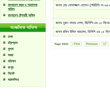
বাংলাদেশ ফরম ও প্রকাশনা
জনাব মোঃ মোফাজ্জল হোসেন (পরিচিতি নং-৬৫০)
অফিস
বাংলাদেশ ষ্টেশনারী অফিস
জনাব নুরুন নাহার বেগম, জিপিপি-এর ১৫ দিনের 
জনাব রকিব উদ্দিন আহমেদ, ডিপিপি এর ১৫ দিনে
ঢাকা
চট্রগ্রাম
‹ First
Previous
17
Page
19/23
খুলনা
বগুরা
বরিশাল
রংপুর
সিলেট
ময়মনসিংহ