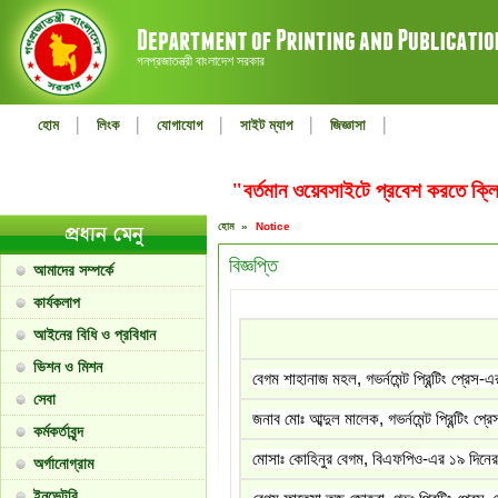
গনপ্রজাতন্ত্রী বাংলাদেশ সরকার
|
|
|
|
|
হোম
লিংক
যোগাযোগ
সাইট ম্যাপ
জিজ্ঞাসা
"বর্তমান ওয়েবসাইটে প্রবেশ করতে ক
হোম »
Notice
বিজ্ঞপ্তি
আমাদের সম্পর্কে
কার্যকলাপ
আইনের বিধি ও প্রবিধান
ভিশন ও মিশন
বেগম শাহানাজ মহল, গভর্নমেন্ট প্রিন্টিং প্রেস
সেবা
জনাব মোঃ আব্দুল মালেক, গভর্নমেন্ট প্রিন্টিং প
কর্মকর্তাবৃন্দ
মোসাঃ কোহিনুর বেগম, বিএফপিও-এর ১৯ দিনের 
অর্গানোগ্রাম
ইনভেন্টরি