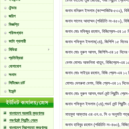
বেগম ফাতেমা তুজ জোহরা, গভঃ প্রিন্টিং প্রেস-
টেন্ডার
জনাব মনিরুল ইসলাম (কম্পোজিটর-৫৩২), বিজি 
জরিপ
জনাব সালেহ আহাম্মদ (পরিচিতি নং-৪৫০), বিজি
বিজ্ঞপ্তি
জনাব মোঃ মফিজুর রহমান, বিজিপ্রেস-এর ১৫ দি
পরিসংখ্যান
ফটো গ্যালারী
জনাব শফিকুল ইসলাম(২য়), জিপিপি ১৫ দিনের ব
মিডিয়া
জনাব মোঃ নুরুল আলম, জিপিপি-এর ১৫ দিনের ব
প্রতিক্রিয়া
বেগম মোসাঃ আকলিমা খাতুন, বিজিপ্রেস-এর ১৫
যোগাযোগ
জনাব মোঃ সাইদুর রহমান, বিজি প্রেস-এর ১২ দ
সংবাদ
সিটিজেন চার্ট
মোসাঃ দেলরুবা বেগম, বিজি প্রেস-এর ১২ দিনের
ইভেন্ট
জনাব মোঃ নুরুল আলম,গভর্ন মেন্ট প্রিন্টিং প্র
জনাব শফিকুল ইসলাম (২য়),গভর্ন মেন্ট প্রিন্টি
বাংলাদেশ সরকারি মুদ্রণালয়
মাহমুদা আক্তার এর এন.ও. সি ও অনুমতি পত্র
গভর্ণমেন্ট প্রিন্টিং প্রেস
জনাব হাবিবুর রহমান (পরিচিতি নং-৪৬৩), বিজি
বাংলাদেশ নিরাপত্তা মুদ্রণালয়