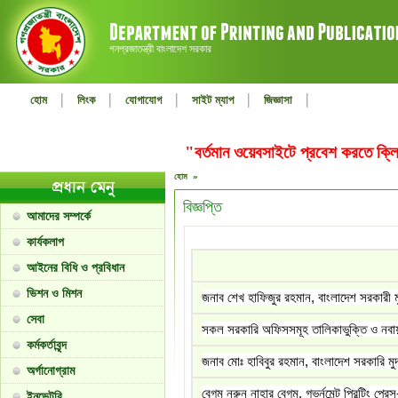
গনপ্রজাতন্ত্রী বাংলাদেশ সরকার
|
|
|
|
|
হোম
লিংক
যোগাযোগ
সাইট ম্যাপ
জিজ্ঞাসা
"বর্তমান ওয়েবসাইটে প্রবেশ করতে ক
হোম »
বিজ্ঞপ্তি
আমাদের সম্পর্কে
কার্যকলাপ
আইনের বিধি ও প্রবিধান
ভিশন ও মিশন
জনাব শেখ হাফিজুর রহমান, বাংলাদেশ সরকারী ম
সেবা
সকল সরকারি অফিসসমূহ তালিকাভুক্তি ও নবা
কর্মকর্তাবৃন্দ
জনাব মোঃ হাবিবুর রহমান, বাংলাদেশ সরকারি মু
অর্গানোগ্রাম
বেগম নুরুন নাহার বেগম, গভর্নমেন্ট প্রিন্টিং প
ইনভেন্টরি