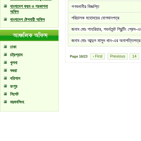
বাংলাদেশ ফরম ও প্রকাশনা
গণশুনানীর বিজ্ঞপ্তি
অফিস
পরিচালক মহোদয়ের যোগদানপত্র
বাংলাদেশ ষ্টেশনারী অফিস
জনাব মোঃ শাহরিয়ার, গভর্নমেন্ট প্রিন্টিং প্রেস-
জনাব মোঃ আব্দুল মাসুদ খান-এর অনাপত্তিপত্র
ঢাকা
চট্রগ্রাম
‹ First
Previous
14
Page
16/23
খুলনা
বগুরা
বরিশাল
রংপুর
সিলেট
ময়মনসিংহ